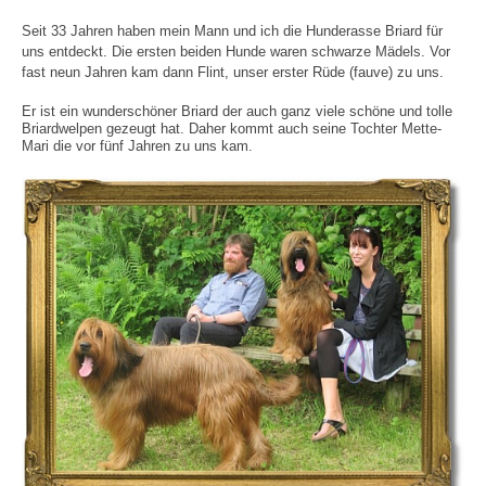
Seit 33 Jahren haben mein Mann und ich die Hunderasse Briard für
uns entdeckt. Die ersten beiden Hunde waren schwarze Mädels. Vor
fast neun Jahren kam dann Flint, unser erster Rüde (fauve) zu uns.
Er ist ein wunderschöner Briard der auch ganz viele schöne und tolle
Briardwelpen gezeugt hat.
Daher kommt auch seine Tochter Mette-
Mari die vor fünf Jahren zu uns kam.